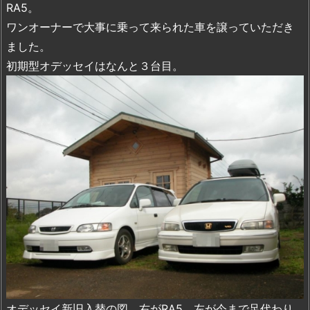
RA5。
ワンオーナーで大事に乗って来られた車を譲っていただき
ました。
初期型オデッセイはなんと３台目。
オデッセイ新旧入替の図、右がRA5、左が今まで足代わり