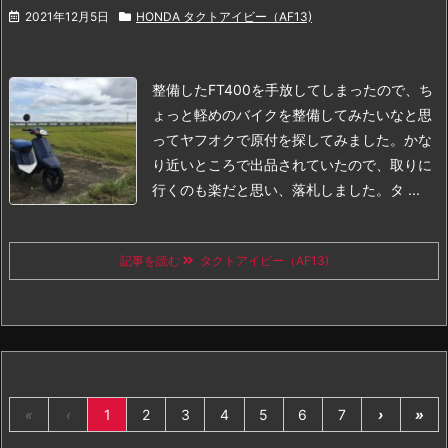
2021年12月5日
HONDA タクトアイビー（AF13)
整備したFT400を手放してしまったので、ち
ょっと軽めのバイクを整備してみたいなと思
ってヤフオクで原付を探してみました。
かな
り近いところで出品されていたので、取りに
行くのも楽だと思い、落札しました。
タ ...
記事を読む
タクトアイビー（AF13)
«
‹
1
2
3
4
5
6
7
›
»