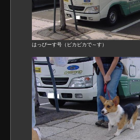
はっぴーす号（ピカピカで～す）