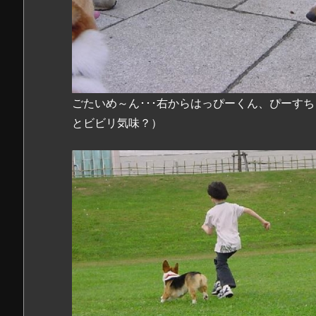
ごたいめ～ん･･･右からはっぴーくん、ぴーす
とビビリ気味？）