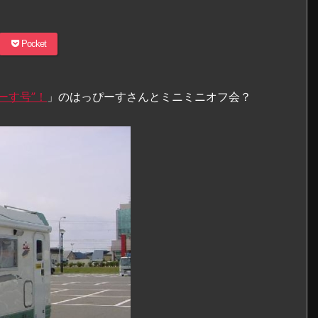
Pocket
ーす号”！
」のはっぴーすさんとミニミニオフ会？