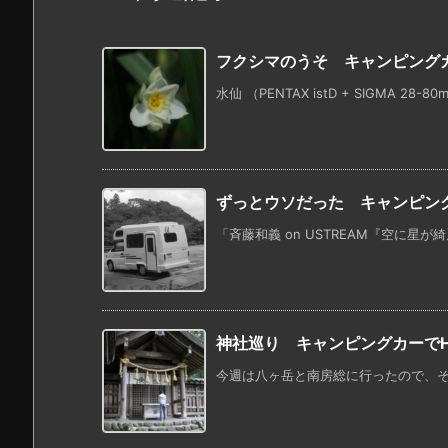
フクシマのうそ キャンピングカーで
水仙 （PENTAX istD + SIGMA 28-80mm 
ずっとウソだった キャンピングカー
「斉藤和義 on USTREAM『空に星が綺麗』」よ
神社巡り キャンピングカーでHAPP
今週は八ヶ岳と南房総に行ったので、その